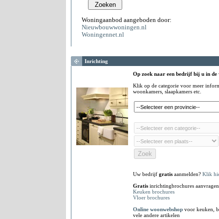
Woningaanbod aangeboden door:
Nieuwbouwwoningen.nl
Woningennet.nl
Inrichting
Op zoek naar een bedrijf bij u in de
Klik op de categorie voor meer infor
woonkamers, slaapkamers etc.
Uw bedrijf
gratis
aanmelden?
Klik hi
Gratis
inrichtingbrochures aanvragen
Keuken brochures
Vloer brochures
Online woonwebshop
voor keuken, b
vele andere artikelen