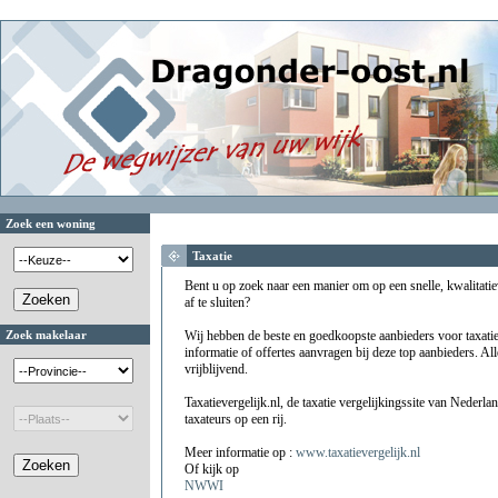
Zoek een woning
Taxatie
Bent u op zoek naar een manier om op een snelle, kwalitati
af te sluiten?
Zoek makelaar
Wij hebben de beste en goedkoopste aanbieders voor taxatie
informatie of offertes aanvragen bij deze top aanbieders. Alle
vrijblijvend.
Taxatievergelijk.nl, de taxatie vergelijkingssite van Nederl
taxateurs op een rij.
Meer informatie op :
www.taxatievergelijk.nl
Of kijk op
NWWI