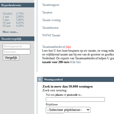
Taxatierapport
Hypotheekrente
Taxateur
Variabel
2,70%
1 jaar
2,80%
5 jaar
3,80%
Taxatie woning
10 jaar
4,05%
20 jaar
4,30%
Taxatiekosten
Meer rente...
NWWI Taxatie
Taxatievergelijk
Taxatieaanbieder.nl
(tip)
Lees hoe U fors kunt besparen op uw taxatie, en vraag indie
en vrijblijvend taxatie aan bij een van de grootste en goedko
Nederland. De experts van Taxatieaanbieder.nl helpen U gr
taxatie voor 200 euro
Klik hier
Woningaanbod
Zoek in meer dan 50.000 woningen
Zoek een woning:
Vul een
plaats
of
postcode
in...
Prijsklasse