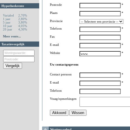
Postcode
*
Hypotheekrente
Plaats
*
Variabel
2,70%
1 jaar
2,80%
Provincie
5 jaar
3,80%
10 jaar
4,05%
Telefoon
*
20 jaar
4,30%
Meer rente...
Fax
Taxatievergelijk
E-mail
*
Website
*
Uw contactgegevens
Contact persoon
*
E-mail
*
Telefoon
Vraag/opmerkingen
Woningaanbod