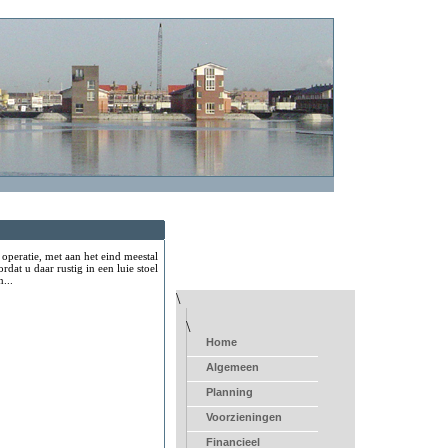
operatie, met aan het eind meestal
dat u daar rustig in een luie stoel
n...
\
\
Home
Algemeen
Planning
Voorzieningen
Financieel