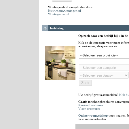
Woningaanbod aangeboden door:
Nieuwbouwwoningen.nl
Woningennet.nl
Inrichting
Op zoek naar een bedrijf bij u in de
Klik op de categorie voor meer infor
woonkamers, slaapkamers etc.
Uw bedrijf
gratis
aanmelden?
Klik hi
Gratis
inrichtingbrochures aanvragen
Keuken brochures
Vloer brochures
Online woonwebshop
voor keuken, b
vele andere artikelen