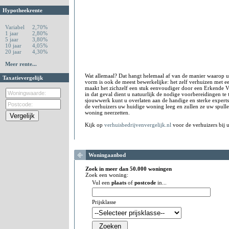
Hypotheekrente
Variabel
2,70%
1 jaar
2,80%
5 jaar
3,80%
10 jaar
4,05%
20 jaar
4,30%
Meer rente...
Wat allemaal? Dat hangt helemaal af van de manier waarop 
Taxatievergelijk
vorm is ook de meest bewerkelijke: het zelf verhuizen met e
maakt het zichzelf een stuk eenvoudiger door een Erkende 
in dat geval dient u natuurlijk de nodige voorbereidingen te t
sjouwwerk kunt u overlaten aan de handige en sterke experts
de verhuizers uw huidige woning leeg en zullen ze uw spulle
woning neerzetten.
Kijk op
verhuisbedrijvenvergelijk.nl
voor de verhuizers bij u
Woningaanbod
Zoek in meer dan 50.000 woningen
Zoek een woning:
Vul een
plaats
of
postcode
in...
Prijsklasse