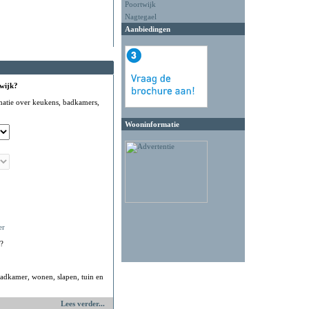
Poortwijk
Nagtegael
Aanbiedingen
 wijk?
matie over keukens, badkamers,
Wooninformatie
er
?
adkamer, wonen, slapen, tuin en
Lees verder...