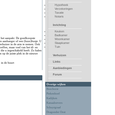
Hypotheek
Verzekeringen
Taxatie
Notaris
Inrichting
Keuken
Badkamer
u het aanpakt. De goedkoopste
Woonkamer
en aanhanger of een (huur)busje. U
Slaapkamer
Verhuizer in de arm te nemen. Ook
Tuin
reffen, maar veel van het til- en
 die u ingeschakeld heeft. Zo halen
n op de juiste plek in de nieuwe
Verhuizen
Links
 in de buurt
Aanbiedingen
Forum
Overige wijken
Boechorst
Piekenhoef
Kadijken
Kanaaloevers
Schuytgraaf
Dragonder Oost