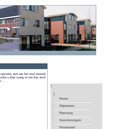
operatie, met aan het eind meestal
dat u daar rustig in een luie stoel
n...
\
\
Home
Algemeen
Planning
Voorzieningen
Financieel