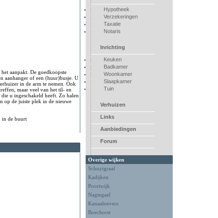
Hypotheek
Verzekeringen
Taxatie
Notaris
Inrichting
Keuken
Badkamer
u het aanpakt. De goedkoopste
Woonkamer
en aanhanger of een (huur)busje. U
Slaapkamer
Verhuizer in de arm te nemen. Ook
Tuin
reffen, maar veel van het til- en
 die u ingeschakeld heeft. Zo halen
n op de juiste plek in de nieuwe
Verhuizen
Links
 in de buurt
Aanbiedingen
Forum
Overige wijken
Schuytgraaf
Kadijken
Poortwijk
Nagtegael
Kanaaloevers
Boechorst