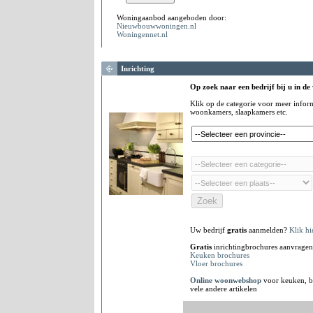
Woningaanbod aangeboden door:
Nieuwbouwwoningen.nl
Woningennet.nl
Inrichting
Op zoek naar een bedrijf bij u in de
Klik op de categorie voor meer infor
woonkamers, slaapkamers etc.
Uw bedrijf
gratis
aanmelden?
Klik hi
Gratis
inrichtingbrochures aanvragen
Keuken brochures
Vloer brochures
Online woonwebshop
voor keuken, b
vele andere artikelen