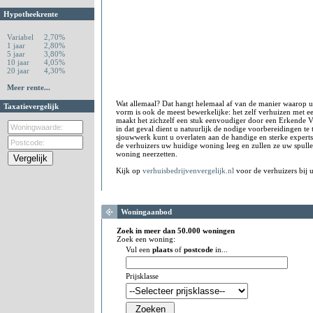
Hypotheekrente
Variabel
2,70%
1 jaar
2,80%
5 jaar
3,80%
10 jaar
4,05%
20 jaar
4,30%
Meer rente...
Wat allemaal? Dat hangt helemaal af van de manier waarop 
Taxatievergelijk
vorm is ook de meest bewerkelijke: het zelf verhuizen met e
maakt het zichzelf een stuk eenvoudiger door een Erkende 
in dat geval dient u natuurlijk de nodige voorbereidingen te t
sjouwwerk kunt u overlaten aan de handige en sterke experts
de verhuizers uw huidige woning leeg en zullen ze uw spulle
woning neerzetten.
Kijk op
verhuisbedrijvenvergelijk.nl
voor de verhuizers bij u
Woningaanbod
Zoek in meer dan 50.000 woningen
Zoek een woning:
Vul een
plaats
of
postcode
in...
Prijsklasse