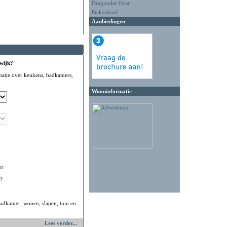
Dragonder Oost
Piekenhoef
Aanbiedingen
 wijk?
matie over keukens, badkamers,
Wooninformatie
er
?
adkamer, wonen, slapen, tuin en
Lees verder...